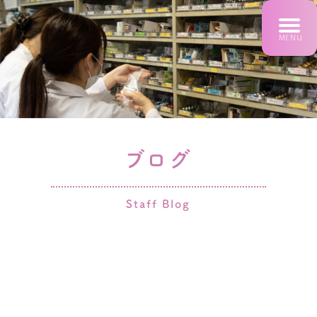
TOG
NAV
MENU
ブログ
Staff Blog